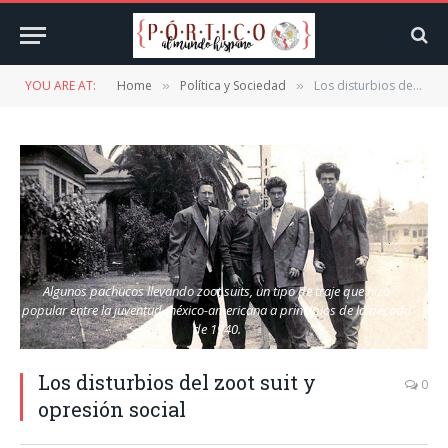
YOU ARE AT:
Home
Política y Sociedad
Los disturbios del zoot suit y opresión social
»
»
Algunos pachucos llevando zoot suits, un tipo de traje que hizo
popular entre la juventud méxico-americana a principios de la década
de 1940.
Los disturbios del zoot suit y
0
opresión social