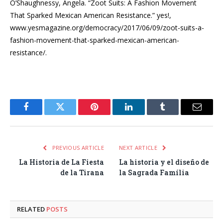
O’Shaughnessy, Angela. “Zoot Suits: A Fashion Movement
That Sparked Mexican American Resistance.” yes!,
www.yesmagazine.org/democracy/2017/06/09/zoot-suits-a-
fashion-movement-that-sparked-mexican-american-
resistance/.
Facebook
Twitter
Pinterest
LinkedIn
Tumblr
Email
PREVIOUS ARTICLE
NEXT ARTICLE
La Historia de La Fiesta
La historia y el diseño de
de la Tirana
la Sagrada Família
RELATED
POSTS