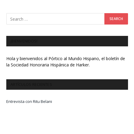
¡BIENVENIDOS!
Hola y bienvenidos al Pórtico al Mundo Hispano, el boletín de
la Sociedad Honoraria Hispánica de Harker.
ARTÍCULOS RECIENTES
Entrevista con Ritu Belani
El Impacto de las Olas de Calor en España
Más tensiones en Venezuela después de las elecciones en julio
La relación de Puerto Rico con los EE.UU.: ¿País, estado o algo