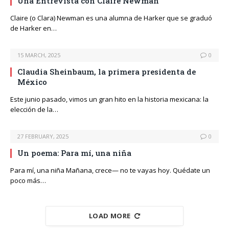
Una Entrevista con Claire Newman
Claire (o Clara) Newman es una alumna de Harker que se graduó
de Harker en…
15 MARCH, 2025
0
Claudia Sheinbaum, la primera presidenta de
México
Este junio pasado, vimos un gran hito en la historia mexicana: la
elección de la…
27 FEBRUARY, 2025
0
Un poema: Para mí, una niña
Para mí, una niña Mañana, crece— no te vayas hoy. Quédate un
poco más…
LOAD MORE