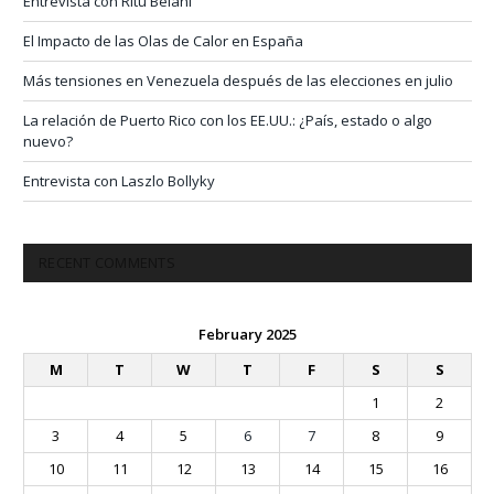
Entrevista con Ritu Belani
El Impacto de las Olas de Calor en España
Más tensiones en Venezuela después de las elecciones en julio
La relación de Puerto Rico con los EE.UU.: ¿País, estado o algo
nuevo?
Entrevista con Laszlo Bollyky
RECENT COMMENTS
February 2025
M
T
W
T
F
S
S
1
2
3
4
5
6
7
8
9
10
11
12
13
14
15
16