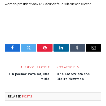
woman-president-aa24527fc05dafa9e30b28e4bb40ccbd
Facebook
Twitter
Pinterest
LinkedIn
Tumblr
Email
PREVIOUS ARTICLE
NEXT ARTICLE
Un poema: Para mí, una
Una Entrevista con
niña
Claire Newman
RELATED
POSTS