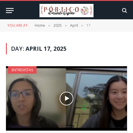
YOU ARE AT:
Home
2025
April
17
»
»
»
DAY:
APRIL 17, 2025
ENTREVISTAS