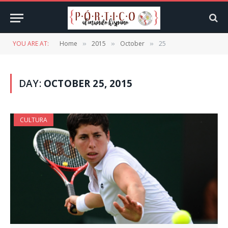
YOU ARE AT:
Home
2015
October
25
»
»
»
DAY:
OCTOBER 25, 2015
CULTURA