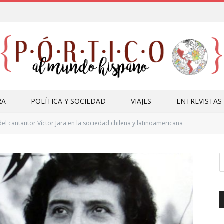
RA
POLÍTICA Y SOCIEDAD
VIAJES
ENTREVISTAS
del cantautor Víctor Jara en la sociedad chilena y latinoamericana