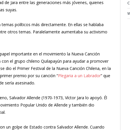
ad de Jara entre las generaciones más jóvenes, quienes
C
las suyas.
W
emas políticos más directamente. En ellas se hablaba
, entre otros temas. Paralelamente aumentaba su activismo
papel importante en el movimiento la Nueva Canción
n con el grupo chileno Quilapayún para ayudar a promover
, se dio el Primer Festival de la Nueva Canción Chilena, en la
l primer premio por su canción “
Plegaria a un Labrador
” que
e sería asesinado.
leno, Salvador Allende (1970-1973, Víctor Jara lo apoyó. Él
Movimiento Popular Unido de Allende y también dio
al.
ron un golpe de Estado contra Salvador Allende. Cuando