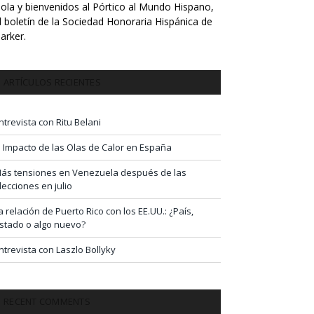
ola y bienvenidos al Pórtico al Mundo Hispano,
l boletín de la Sociedad Honoraria Hispánica de
arker.
ARTÍCULOS RECIENTES
ntrevista con Ritu Belani
l Impacto de las Olas de Calor en España
ás tensiones en Venezuela después de las
lecciones en julio
a relación de Puerto Rico con los EE.UU.: ¿País,
stado o algo nuevo?
ntrevista con Laszlo Bollyky
RECENT COMMENTS