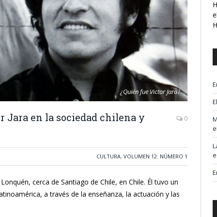
H
e
H
E
¿Quién fue Victor Jara?
E
r Jara en la sociedad chilena y
0
M
e
L
e
CULTURA
,
VOLUMEN 12: NÚMERO 1
E
 Lonquén, cerca de Santiago de Chile, en Chile. Él tuvo un
atinoamérica, a través de la enseñanza, la actuación y las