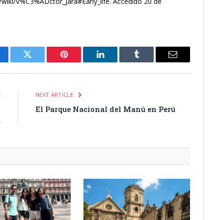
g/wiki/V%C3%ADctor_Jara#Early_life. Accedido 20 de
cebook
Twitter
Pinterest
LinkedIn
Tumblr
Email
E
NEXT ARTICLE
l
El Parque Nacional del Manú en Perú
a