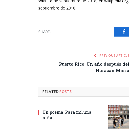
Wiki. 18 de septiembre de 2018, en.wikipedia.or
septiembre de 2018.
SHARE.
Fa
PREVIOUS ARTICL
Puerto Rico: Un año después de
Huracán Marí
RELATED
POSTS
Un poema: Para mí, una
niña